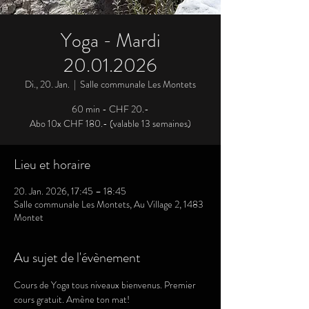
Yoga - Mardi
20.01.2026
Di., 20. Jan.
  |  
Salle communale Les Montets
60 min - CHF 20.-
Abo 10x CHF 180.- (valable 13 semaines)
Lieu et horaire
20. Jan. 2026, 17:45 – 18:45
Salle communale Les Montets, Au Village 2, 1483
Montet
Au sujet de l'évènement
Cours de Yoga tous niveaux bienvenus. Premier 
cours gratuit. Amène ton mat!