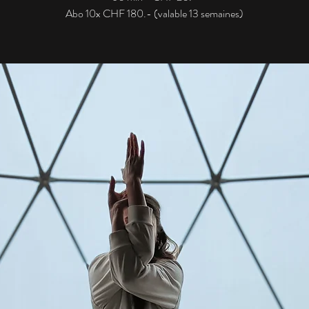
Abo 10x CHF 180.- (valable 13 semaines)