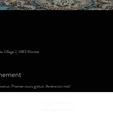
u Village 2, 1483 Montet
ènement
nvenus. Premier cours gratuit. Amène ton mat!
Yog'in Motion
info@yoginmotion.ch