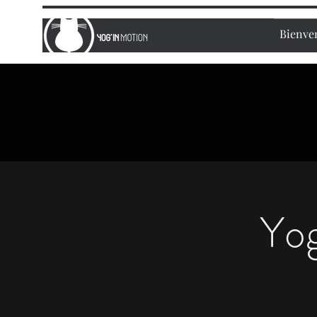
Bienve
Yog