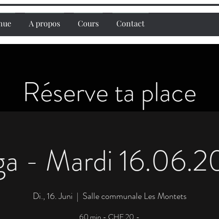
nue
A propos
Cours
Contact
Réserve ta place
a - Mardi 16.06.
Di., 16. Juni
  |  
Salle communale Les Montets
60 min - CHF 20.-