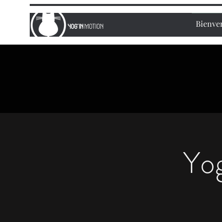
Bienve
Yo