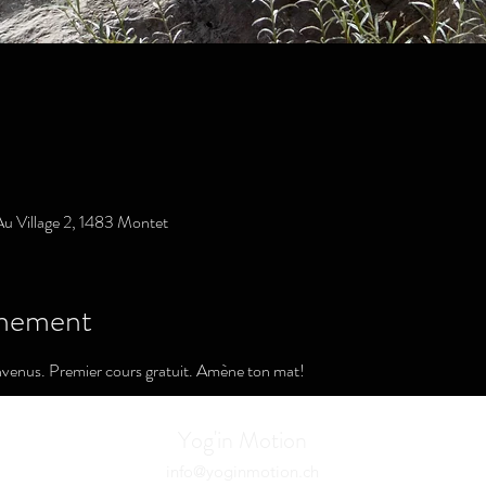
u Village 2, 1483 Montet
ènement
nvenus. Premier cours gratuit. Amène ton mat!
Yog'in Motion
info@yoginmotion.ch