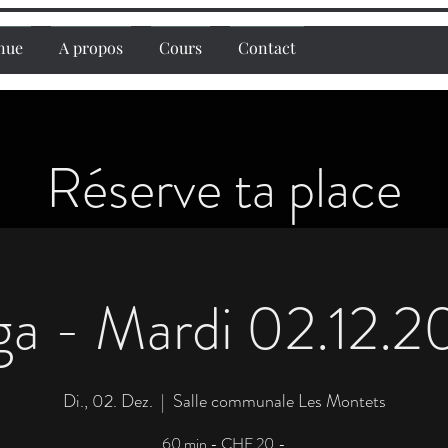
nue
A propos
Cours
Contact
Réserve ta place
ga - Mardi 02.12.2
Di., 02. Dez.
  |  
Salle communale Les Montets
60 min - CHF 20.-