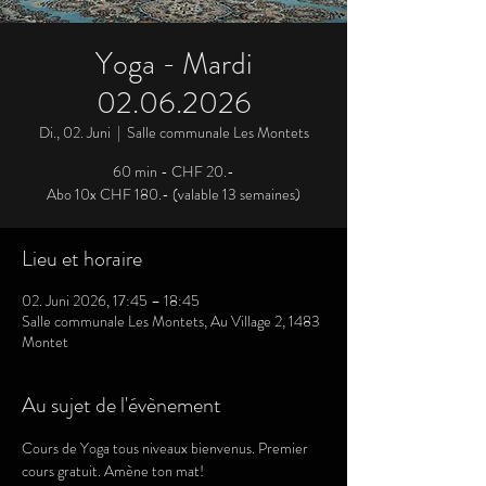
Yoga - Mardi
02.06.2026
Di., 02. Juni
  |  
Salle communale Les Montets
60 min - CHF 20.-
Abo 10x CHF 180.- (valable 13 semaines)
Lieu et horaire
02. Juni 2026, 17:45 – 18:45
Salle communale Les Montets, Au Village 2, 1483
Montet
Au sujet de l'évènement
Cours de Yoga tous niveaux bienvenus. Premier 
cours gratuit. Amène ton mat!