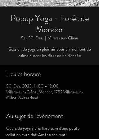
Popup Yoga - Forêt de
Moncor
Sa., 30. Dez.
  |  
Villars-sur-Glâne
Session de yoga en plein air pour un moment de
calme durant les fêtes de fin d'année
Lieu et horaire
30. Dez. 2023, 11:00 – 12:00
Villars-sur-Glâne, Moncor, 1752 Villars-sur-
Glâne, Switzerland
Au sujet de l'évènement
Cours de yoga à prix libre suivi d'une petite 
collation avec thé. Amène ton mat!