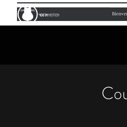
Bienve
Cou