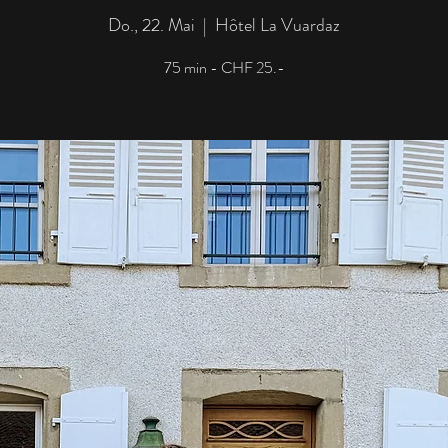
Do., 22. Mai
  |  
Hôtel La Vuardaz
75 min - CHF 25.-