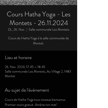
Cours Hatha Yoga - Les
Montets - 26.11.2024
Di., 26. Nov.
  |  
Salle communale Les Montets
Cours de Hatha Yoga à la salle communale de
Montet.
Lieu et horaire
26. Nov. 2024, 17:45 – 18:45
Salle communale Les Montets, Au Village 2, 1483
Montet
Au sujet de l'évènement
Cours de Hatha Yoga tous niveaux bienvenus. 
Premier cours gratuit. Amène ton mat!